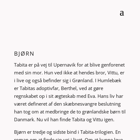
BJØRN
Tabita er på vej til Upernavik for at blive genforenet
med sin mor. Hun ved ikke at hendes bror, Vittu, er
i live og også befinder sig i Grønland. I Humlebæk
er Tabitas adoptivfar, Berthel, ved at gøre
regnskabet op i sit ægteskab med Eva. Hans liv har
været defineret af den skæbnesvangre beslutning
han tog om at medbringe de to grønlandske børn til
Danmark. Nu vil han finde Tabita og Vittu igen.
Bjørn er tredje og sidste bind i Tabita-trilogien. En
roman om at finde sin vej i livet. Om at kunne leve