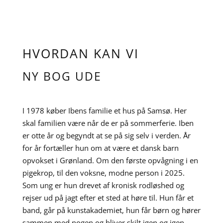
IBEN
HVORDAN KAN VI
MONDRUP
NY BOG UDE
FORFATTER
I 1978 køber Ibens familie et hus på Samsø. Her
FOTO LES KANER
skal familien være når de er på sommerferie. Iben
er otte år og begyndt at se på sig selv i verden. År
for år fortæller hun om at være et dansk barn
opvokset i Grønland. Om den første opvågning i en
pigekrop, til den voksne, modne person i 2025.
Som ung er hun drevet af kronisk rodløshed og
rejser ud på jagt efter et sted at høre til. Hun får et
band, går på kunstakademiet, hun får børn og hører
sammen med nogen og bliver skilt igen og igen.